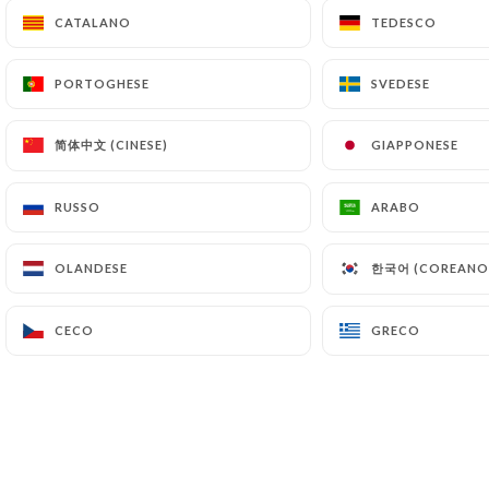
CATALANO
CATALANO
TEDESCO
TEDESCO
PORTOGHESE
PORTOGHESE
SVEDESE
SVEDESE
Terrasse et barbecue
简体中文 (CINESE)
简体中文 (CINESE)
GIAPPONESE
GIAPPONESE
Faites confiance à des spécialistes de la
RUSSO
RUSSO
ARABO
ARABO
cuisson sur braise. Accompagnez leurs
viandes, leurs poissons, et leurs légumes de
saison avec une ou plusieurs salades. Profitez
한국어 (COREANO
한국어 (COREANO
OLANDESE
OLANDESE
pleinement de l’ambiance de notre terrasse,
dans un écrin de verdure.
CECO
CECO
GRECO
GRECO