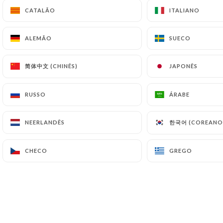
CATALÃO
CATALÃO
ITALIANO
ITALIANO
ALEMÃO
ALEMÃO
SUECO
SUECO
Terrasse et barbecue
简体中文 (CHINÊS)
简体中文 (CHINÊS)
JAPONÊS
JAPONÊS
Faites confiance à des spécialistes de la
RUSSO
RUSSO
ÁRABE
ÁRABE
cuisson sur braise. Accompagnez leurs
viandes, leurs poissons, et leurs légumes de
saison avec une ou plusieurs salades. Profitez
한국어 (COREANO
한국어 (COREANO
NEERLANDÊS
NEERLANDÊS
pleinement de l’ambiance de notre terrasse,
dans un écrin de verdure.
CHECO
CHECO
GREGO
GREGO