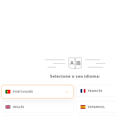
de mer, fondue…
Selecione o seu idioma:
Selecione o seu idioma:
FRANCÊS
FRANCÊS
PORTUGUÊS
PORTUGUÊS
INGLÊS
INGLÊS
ESPANHOL
ESPANHOL