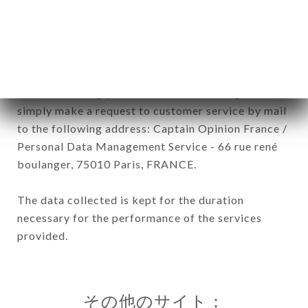
In accordance with the Data Protection Act of
January 6, 1978, as amended in 2004, as well as the
General Data Protection Regulation (GDPR), you
have a right of access, rectification and deletion of
data concerning you. To exercise these rights,
simply make a request to customer service by mail
to the following address: Captain Opinion France /
Personal Data Management Service - 66 rue rené
boulanger, 75010 Paris, FRANCE.
The data collected is kept for the duration
necessary for the performance of the services
provided.
その他のサイト：