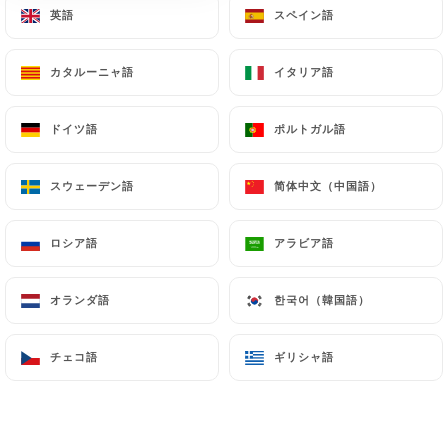
英語
英語
スペイン語
スペイン語
supervisory authorities, and in particular the CNIL
(
https://www.cnil.fr/fr/plaintes
).
カタルーニャ語
カタルーニャ語
イタリア語
イタリア語
7.4 Non-communication of personal data
https://lantre-aux-pots-venissieux.fr
refrains
ドイツ語
ドイツ語
ポルトガル語
ポルトガル語
from processing, hosting or transferring the
Information collected about its Customers to a
スウェーデン語
スウェーデン語
简体中文（中国語）
简体中文（中国語）
country located outside the European Union or
recognized as "not adequate" by the European
ロシア語
ロシア語
アラビア語
アラビア語
Commission without informing the customer
beforehand. However,
https://lantre-aux-pots-
オランダ語
オランダ語
한국어（韓国語）
한국어（韓国語）
venissieux.fr
remains free to choose its technical
and commercial subcontractors on the condition
チェコ語
チェコ語
ギリシャ語
ギリシャ語
that they present sufficient guarantees with regard
to the requirements of the General Data Protection
Regulation (GDPR: n° 2016-679).
https://lantre-aux-pots-venissieux.fr