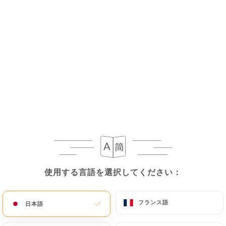
If the User wishes to know how
https://lantre-
aux-pots-venissieux.fr
uses their Personal Data,
request to rectify them, or oppose their
processing, the User can contact
https://lantre-
aux-pots-venissieux.fr
in writing at the following
address: privacy@urecommend.co In this case, the
User must indicate the Personal Data that they
would like
https://lantre-aux-pots-venissieux.fr
to correct, update or delete, identifying
themselves precisely with a copy of an identity
document (identity card or passport). Requests for
deletion of Personal Data will be subject to the
obligations imposed on
https://lantre-aux-pots-
使用する言語を選択してください：
使用する言語を選択してください：
venissieux.fr
by law, particularly in terms of
document retention or archiving.
フランス語
フランス語
日本語
日本語
Finally, Users of
https://lantre-aux-pots-
venissieux.fr
can file a complaint with the