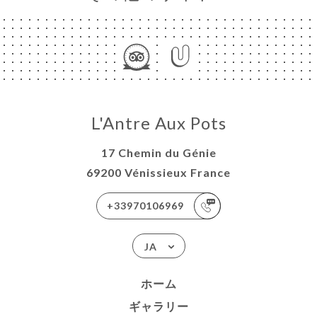
L'Antre Aux Pots
17 Chemin du Génie
69200 Vénissieux France
+33970106969
JA
ホーム
ギャラリー