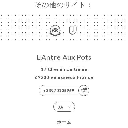
その他のサイト：
ーム
約
ラリー
L'Antre Aux Pots
ュー
17 Chemin du Génie
ュー
69200 Vénissieux France
MENTS
+33970106969
ISATION
OUPES
JA
AIRES
ホーム
絡先